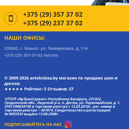
+375 (29) 357 37 02
+375 (29) 237 37 02
НАШИ ОФИСЫ:
220062, г. Минск, ул. Тимирязева, д. 114
+375 (29) 357-37-02 Velcom
© 2009-2026 avtokolesa.by магазин по продаже шин и
дисков.
★★★★★ Рейтинг:
5
Отзывов: 37
ЧТТУП «ЯрТранСервис» Республика Беларусь, 231322,
Гродненская обл., Лидский р-н, п. Дитва, ул. Первомайская, д. 1.
УНП 590834748 в торговом реестре с 12.03.2018г., рег. номер в
торговом реестре − 407874. Свидетельство о регистрации
№ 0055534 выдано 13.08.2008г.
ПОДПИСЫВАЙТЕСЬ НА НАС