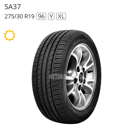
SA37
275/30 R19
96
Y
XL