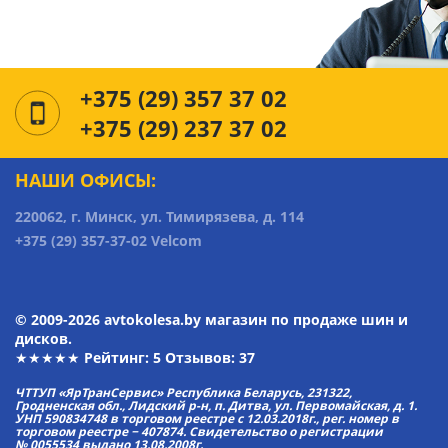
+375 (29) 357 37 02
+375 (29) 237 37 02
НАШИ ОФИСЫ:
220062, г. Минск, ул. Тимирязева, д. 114
+375 (29) 357-37-02 Velcom
© 2009-2026 avtokolesa.by магазин по продаже шин и
дисков.
★★★★★ Рейтинг:
5
Отзывов: 37
ЧТТУП «ЯрТранСервис» Республика Беларусь, 231322,
Гродненская обл., Лидский р-н, п. Дитва, ул. Первомайская, д. 1.
УНП 590834748 в торговом реестре с 12.03.2018г., рег. номер в
торговом реестре − 407874. Свидетельство о регистрации
№ 0055534 выдано 13.08.2008г.