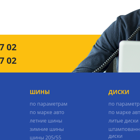
7 02
7 02
ШИНЫ
ДИСКИ
по параметрам
по парамет
по марке авто
по марке ав
летние шины
литые диски
зимние шины
штампованн
диски
шины 205/55