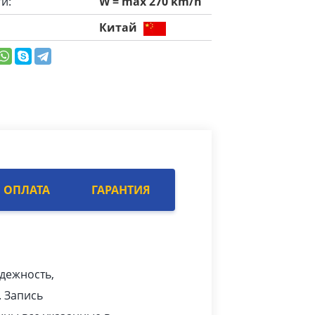
и:
W = max 270 km/h
Китай
ОПЛАТА
ГАРАНТИЯ
адежность,
. Запись