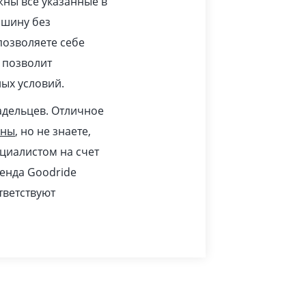
жны все указанные в
ашину без
позволяете себе
 позволит
ых условий.
адельцев. Отличное
ины
, но не знаете,
циалистом на счет
ренда Goodride
тветствуют