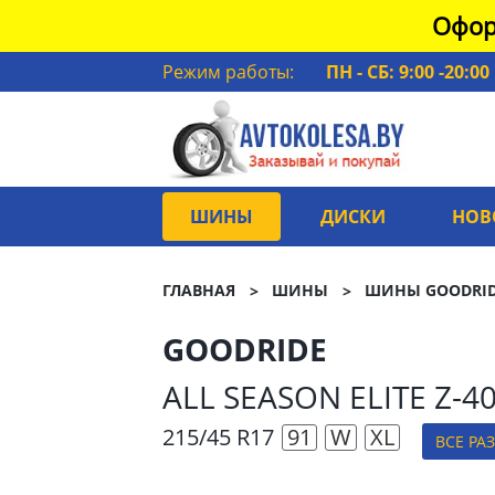
Офор
Режим работы:
ПН - СБ: 9:00 -20:00
ШИНЫ
ДИСКИ
НОВ
ГЛАВНАЯ
ШИНЫ
ШИНЫ GOODRI
GOODRIDE
ALL SEASON ELITE Z-4
215/45 R17
91
W
XL
ВСЕ РА