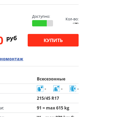
Доступно:
Кол-во:
00
pуб
КУПИТЬ
номонтаж
Всесезонные
-
-
-
215/45 R17
и:
91 = max 615 kg