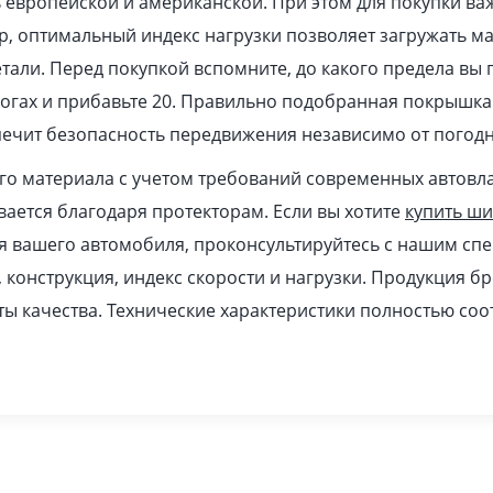
европейской и американской. При этом для покупки ва
, оптимальный индекс нагрузки позволяет загружать м
тали. Перед покупкой вспомните, до какого предела вы 
рогах и прибавьте 20. Правильно подобранная покрышка
печит безопасность передвижения независимо от погодн
ого материала с учетом требований современных автовл
ается благодаря протекторам. Если вы хотите
купить ш
я вашего автомобиля, проконсультируйтесь с нашим спе
, конструкция, индекс скорости и нагрузки. Продукция б
ы качества. Технические характеристики полностью соо