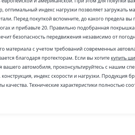
европейской и американской. При этом для покупки ва
, оптимальный индекс нагрузки позволяет загружать м
тали. Перед покупкой вспомните, до какого предела вы 
рогах и прибавьте 20. Правильно подобранная покрышка
печит безопасность передвижения независимо от погодн
ого материала с учетом требований современных автовл
ается благодаря протекторам. Если вы хотите
купить ш
я вашего автомобиля, проконсультируйтесь с нашим спе
, конструкция, индекс скорости и нагрузки. Продукция б
ы качества. Технические характеристики полностью соо