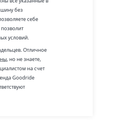
жны все указанные в
ашину без
позволяете себе
 позволит
ых условий.
адельцев. Отличное
ины
, но не знаете,
циалистом на счет
ренда Goodride
тветствуют