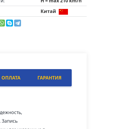
и:
H = max 210 km/h
Китай
ОПЛАТА
ГАРАНТИЯ
адежность,
. Запись