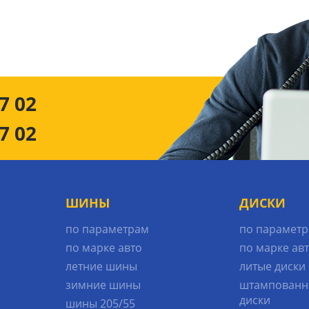
7 02
7 02
ШИНЫ
ДИСКИ
по параметрам
по парамет
по марке авто
по марке ав
летние шины
литые диски
зимние шины
штампованн
диски
шины 205/55