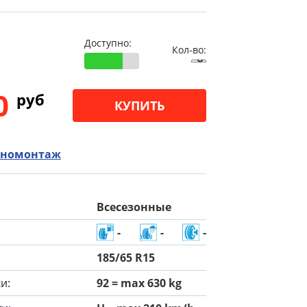
Доступно:
Кол-во:
00
pуб
КУПИТЬ
номонтаж
Всесезонные
-
-
-
185/65 R15
и:
92 = max 630 kg