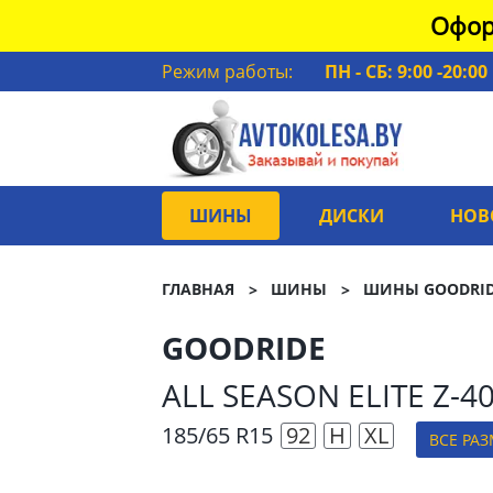
Офор
Режим работы:
ПН - СБ: 9:00 -20:00
ШИНЫ
ДИСКИ
НОВ
ГЛАВНАЯ
ШИНЫ
ШИНЫ GOODRI
GOODRIDE
ALL SEASON ELITE Z-4
185/65 R15
92
H
XL
ВСЕ РА