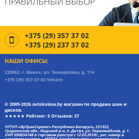
ПРАВИЛЬНЫЙ ВЫБОР
+375 (29) 357 37 02
+375 (29) 237 37 02
НАШИ ОФИСЫ:
220062, г. Минск, ул. Тимирязева, д. 114
+375 (29) 357-37-02 Velcom
© 2009-2026 avtokolesa.by магазин по продаже шин и
дисков.
★★★★★ Рейтинг:
5
Отзывов: 37
ЧТТУП «ЯрТранСервис» Республика Беларусь, 231322,
Гродненская обл., Лидский р-н, п. Дитва, ул. Первомайская, д. 1.
УНП 590834748 в торговом реестре с 12.03.2018г., рег. номер в
торговом реестре − 407874. Свидетельство о регистрации